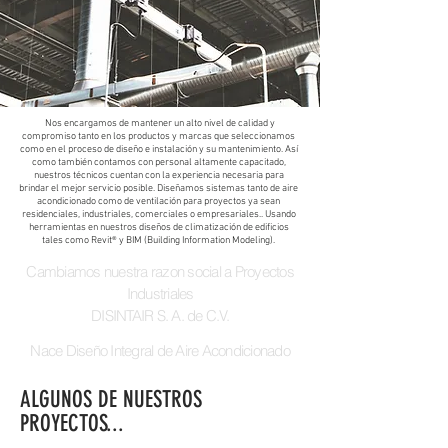
Nos encargamos de mantener un alto nivel de calidad y
compromiso tanto en los productos y marcas que seleccionamos
como en el proceso de diseño e instalación y su mantenimiento. Así
como también contamos con personal altamente capacitado,
nuestros técnicos cuentan con la experiencia necesaria para
brindar el mejor servicio posible. Diseñamos sistemas tanto de aire
acondicionado como de ventilación para proyectos ya sean
residenciales, industriales, comerciales o empresariales.. Usando
herramientas en nuestros diseños de climatización de edificios
tales como Revit® y BIM (Building Information Modeling).
Cambiamos nuestra razon social a Proyectos
Industriales
DISINTAIR S. A. de C.V.
Nace Diseño Integral de Aire Acondicionado
ALGUNOS DE NUESTROS
PROYECTOS...