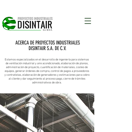
Monterrey N.L.
ACERCA DE PROYECTOS INDUSTRIALES
DISINTAIR S.A. DE C.V.
Estamos especializados en el desarrollo de ingeniería para sistemas
de ventilación industrial y aire acondicionado, elaboración de planos,
administración de proyecto, cuantificación de materiales, costeo de
equipos, generar órdenes de compra, control de pagos a proveedores
y contratistas, elaboración de generadores y estimaciones para cobro
al cliente y dar seguimiento al proceso pago, cierre de trámites
administrativos de obra.